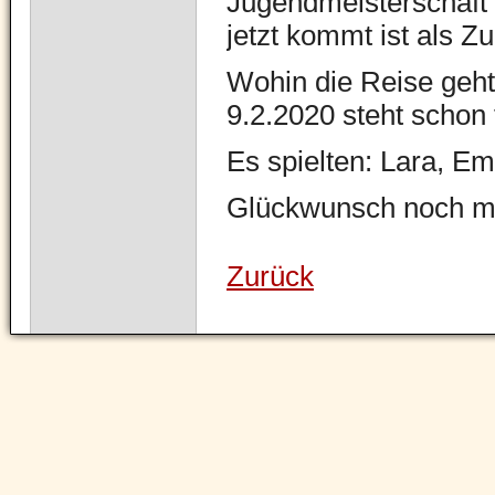
Jugendmeisterschaft e
jetzt kommt ist als Z
Wohin die Reise geht 
9.2.2020 steht schon 
Es spielten: Lara, E
Glückwunsch noch ma
Zurück
Navigation
überspringen