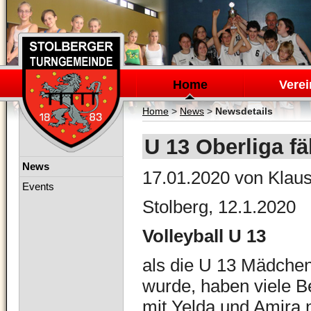
Navigation
überspringen
Home
Verei
Home
>
News
>
Newsdetails
U 13 Oberliga fä
Navigation
News
17.01.2020
von Klaus
überspringen
Events
Stolberg, 12.1.2020
Volleyball U 13
als die U 13 Mädchen
wurde, haben viele 
mit Yelda und Amira 