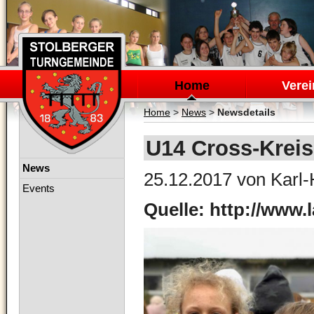
Navigation
überspringen
Home
Verei
Home
>
News
>
Newsdetails
U14 Cross-Krei
Navigation
News
25.12.2017
von Karl-
überspringen
Events
Quelle: http://www.