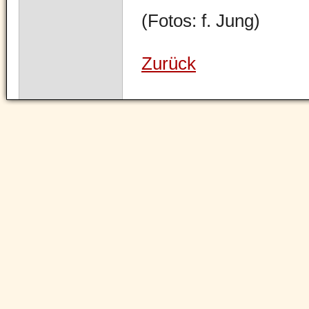
(Fotos: f. Jung)
Zurück
Navigation
überspringen