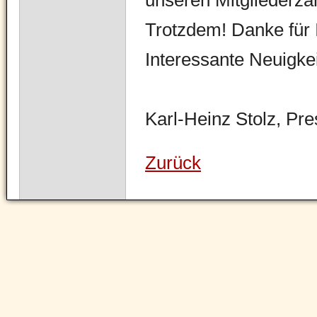
unseren Mitgliederza
Trotzdem! Danke für I
Interessante Neuigke
Karl-Heinz Stolz, Pr
Zurück
Navigation
überspringen