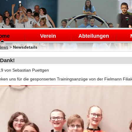
en
ome
Verein
Abteilungen
News
>
Newsdetails
 Dank!
19
von Sebastian Puettgen
ken uns für die gesponserten Trainingsanzüge von der Fielmann Filial