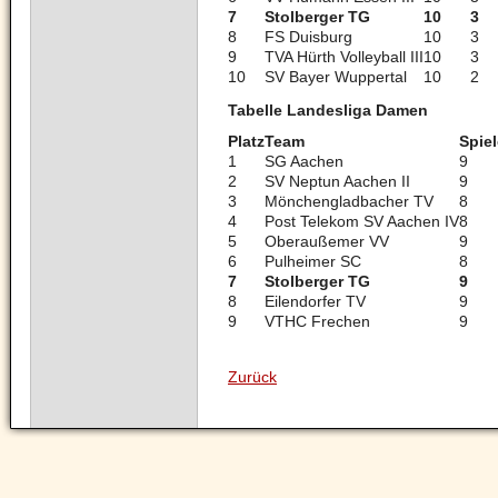
7
Stolberger TG
10
3
8
FS Duisburg
10
3
9
TVA Hürth Volleyball III
10
3
10
SV Bayer Wuppertal
10
2
Tabelle Landesliga Damen
Platz
Team
Spiel
1
SG Aachen
9
2
SV Neptun Aachen II
9
3
Mönchengladbacher TV
8
4
Post Telekom SV Aachen IV
8
5
Oberaußemer VV
9
6
Pulheimer SC
8
7
Stolberger TG
9
8
Eilendorfer TV
9
9
VTHC Frechen
9
Zurück
Navigation
überspringen