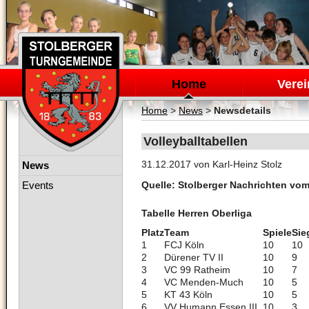
Navigation
überspringen
Home
Verei
Home
>
News
>
Newsdetails
Volleyballtabellen
Navigation
31.12.2017
von Karl-Heinz Stolz
News
überspringen
Events
Quelle: Stolberger Nachrichten vom
Tabelle Herren Oberliga
Platz
Team
Spiele
Sie
1
FCJ Köln
10
10
2
Dürener TV II
10
9
3
VC 99 Ratheim
10
7
4
VC Menden-Much
10
5
5
KT 43 Köln
10
5
6
VV Humann Essen III
10
3