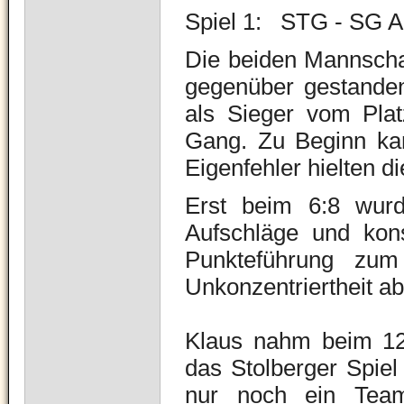
Spiel 1: STG - SG 
Die beiden Mannschaf
gegenüber gestande
als Sieger vom Pla
Gang. Zu Beginn kam
Eigenfehler hielten d
Erst beim 6:8 wurde
Aufschläge und kons
Punkteführung zum
Unkonzentriertheit a
Klaus nahm beim 12
das Stolberger Spiel
nur noch ein Team