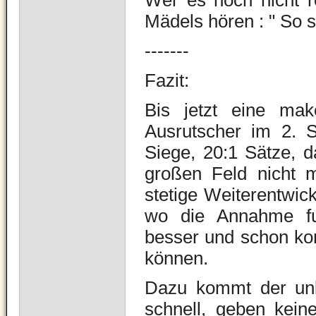
Wer es noch nicht r
Mädels hören :
" So 
-------
Fazit:
Bis jetzt eine mak
Ausrutscher im 2. 
Siege, 20:1 Sätze, 
großen Feld nicht m
stetige Weiterentwick
wo die Annahme fun
besser und schon kon
können.
Dazu kommt der unbe
schnell, geben kein