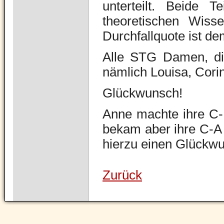
unterteilt. Beide 
theoretischen Wiss
Durchfallquote ist d
Alle STG Damen, die
nämlich Louisa, Cori
Glückwunsch!
Anne machte ihre C-P
bekam aber ihre C-A 
hierzu einen Glückw
Zurück
Navigation
überspringen