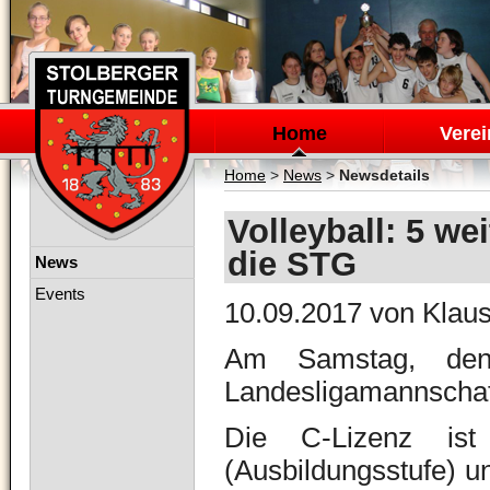
Navigation
überspringen
Home
Verei
Home
>
News
>
Newsdetails
Volleyball: 5 we
die STG
Navigation
News
überspringen
Events
10.09.2017
von Klaus
Am Samstag, den
Landesligamannschaf
Die C-Lizenz ist
(Ausbildungsstufe) u