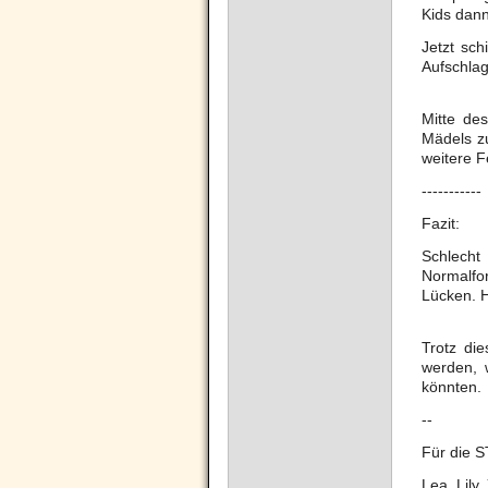
Kids dann
Jetzt sc
Aufschlag
Mitte de
Mädels z
weitere F
-----------
Fazit:
Schlecht
Normalfor
Lücken. H
Trotz di
werden, 
könnten.
--
Für die S
Lea, Lily