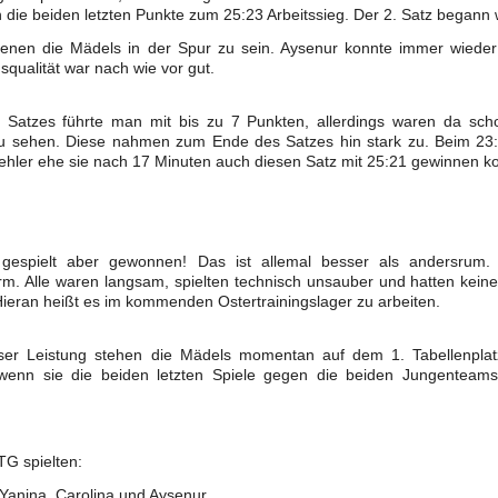
 die beiden letzten Punkte zum 25:23 Arbeitssieg. Der 2. Satz begann 
hienen die Mädels in der Spur zu sein. Aysenur konnte immer wieder
squalität war nach wie vor gut.
s Satzes führte man mit bis zu 7 Punkten, allerdings waren da sch
u sehen.
Diese nahmen zum Ende des Satzes hin stark zu. Beim 23:1
ehler ehe sie nach 17 Minuten auch diesen Satz mit 25:21 gewinnen k
 gespielt aber gewonnen! Das ist allemal besser als andersrum
m. Alle waren langsam, spielten technisch unsauber und hatten keiner
ieran heißt es im kommenden Ostertrainingslager zu arbeiten.
eser Leistung stehen die Mädels momentan auf dem 1. Tabellenpla
wenn sie die beiden letzten Spiele gegen die beiden Jungentea
TG spielten:
, Yanina, Carolina und Aysenur