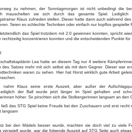
rweg zu nehmen, der Sonntagmorgen ist nicht unbedingt die best
sch mauschelten sie sich durch das gesamte Spiel. Lediglich 
gstrainer Klaus zufrieden stellen. Dieser hatte dann auch während de
ieren. Seien es schlechte Techniken oder einfach nur kopflos gespielt
letztendlich das Spiel trotzdem mit 2:0 gewinnen konnten, spricht wied
 rechtzeitig konzentrieren konnten und die entscheidenden Punkte für
l:
schaftskapitänin Lea hatte an diesem Tag nur 4 weitere Kämpferinne
n des Satzes mehr mit sich selbst als mit dem Gegner.
Dieser war er
dtechniken waren zu sehen. Hier hat Horst wirklich gute Arbeit gelei
rraschen.
 nahm Klaus seine erste Auszeit, aber außer der Aufschlagqua
Lediglich der Ball wurde jetzt länger im Spiel gehalten und sc
rinnen höher. So pirschten sich die Stolbergerinnen langsam an den 
 ließ das STG Spiel keine Freude bei den Zuschauern und erst recht
t langsam
atz bei den Mädels besser wurde, machten sie doch viel zu viele F
 verspielt wurde, war die folgende Auszeit auf STG Seite auch etwas 