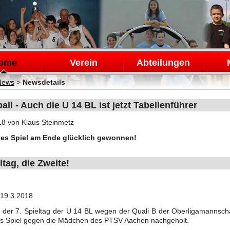
en
ome
Verein
Abteilungen
News
>
Newsdetails
all - Auch die U 14 BL ist jetzt Tabellenführer
18
von Klaus Steinmetz
s Spiel am Ende glücklich gewonnen!
ltag, die Zweite!
 19.3.2018
er 7. Spieltag der U 14 BL wegen der Quali B der Oberligamannschaf
das Spiel gegen die Mädchen des PTSV Aachen nachgeholt.