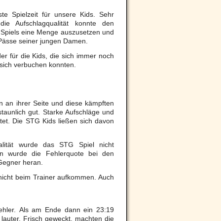
e Spielzeit für unsere Kids.
Sehr
die Aufschlagqualität konnte den
s Spiels eine Menge auszusetzen und
e Pässe seiner jungen Damen.
er für die Kids, die sich immer noch
 sich verbuchen konnten.
n an ihrer Seite und diese kämpften
staunlich gut. Starke Aufschläge und
stet. Die STG Kids ließen sich davon
lität wurde das STG Spiel nicht
hon wurde die Fehlerquote bei den
Gegner heran.
 nicht beim Trainer aufkommen. Auch
ehler.
Als am Ende dann ein 23:19
lauter. Frisch geweckt, machten die