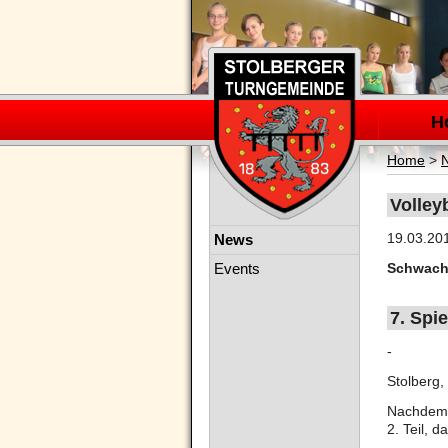
Navigation
überspring
H
Home
>
Volleyb
Navigation
19.03.20
News
überspringen
Events
Schwache
7. Spie
-
Stolberg,
Nachdem d
2. Teil, 