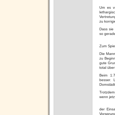
Um es vo
lethargi
Vertretun
zu korrig
Dass sie 
so gerade
Zum Spie
Die Mann
zu Begin
gute Grun
total übe
Beim 1:7
besser.
Domstädte
Trotzdem
wenn jetz
der Eins
Vorsprung