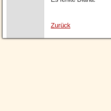
Zurück
Navigation
überspringen