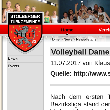
Navigation
überspringen
Home
Verei
Home
>
News
>
Newsdetails
Volleyball Damen
Navigation
News
11.07.2017
von Klaus
überspringen
Events
Quelle: http://www.
Nach dem ersten T
Bezirksliga stand d