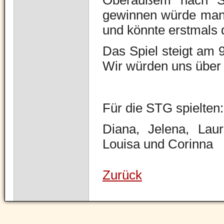
Oberaußem nach St
gewinnen würde man 
und könnte erstmals d
Das Spiel steigt am 
Wir würden uns über 
Für die STG spielten:
Diana, Jelena, Laur
Louisa und Corinna
Zurück
Navigation
überspringen