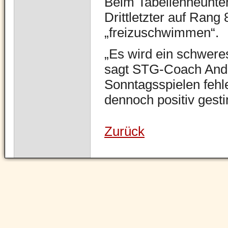
Beim Tabellenneunten 
Drittletzter auf Rang
„freizuschwimmen“.
„Es wird ein schweres
sagt STG-Coach Andre
Sonntagsspielen fehle
dennoch positiv gesti
Zurück
Navigation
überspringen