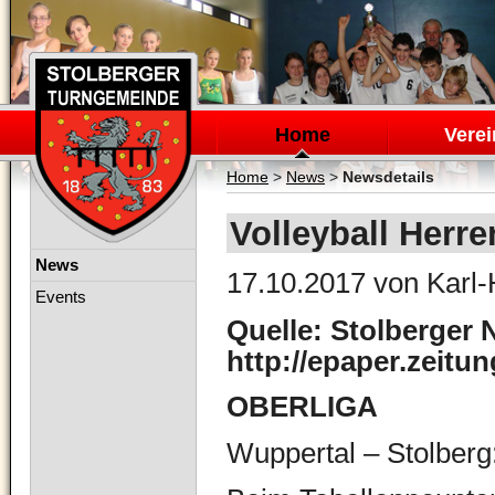
Navigation
überspringen
Home
Verei
Home
>
News
>
Newsdetails
Volleyball Herre
Navigation
News
17.10.2017
von Karl-
überspringen
Events
Quelle: Stolberger 
http://epaper.zeitu
OBERLIGA
Wuppertal – Stolberg