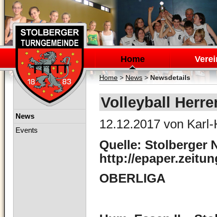
Navigation
überspringen
Home
Verei
Home
>
News
>
Newsdetails
Volleyball Herre
Navigation
News
12.12.2017
von Karl-
überspringen
Events
Quelle: Stolberger 
http://epaper.zeitu
OBERLIGA