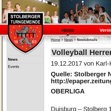
Navigation
überspringen
Home
Verei
Home
>
News
>
Newsdetails
Volleyball Herre
Navigation
News
19.12.2017
von Karl-
überspringen
Events
Quelle: Stolberger 
http://epaper.zeitu
OBERLIGA
Duisburg – Stolberg 1