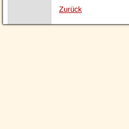
Zurück
Navigation
überspringen