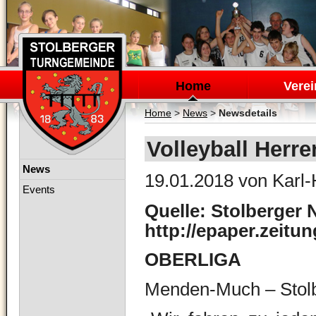
Navigation
überspringen
Home
Verei
Home
>
News
>
Newsdetails
Volleyball Herre
Navigation
News
19.01.2018
von Karl-
überspringen
Events
Quelle: Stolberger 
http://epaper.zeitu
OBERLIGA
Menden-Much – Stolb