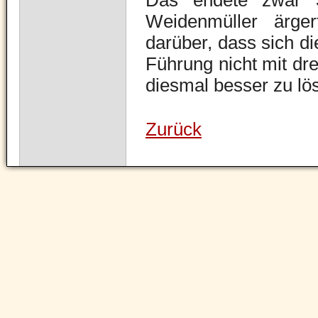
Das endete zwar 3
Weidenmüller ärger
darüber, dass sich d
Führung nicht mit dre
diesmal besser zu lö
Zurück
Navigation
überspringen