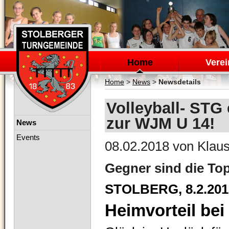
Navigation
überspringen
Home
Verei
Home
>
News
>
Newsdetails
Volleyball- STG 
zur WJM U 14!
Navigation
News
überspringen
Events
08.02.2018
von Klaus
Gegner sind die Top
STOLBERG, 8.2.201
Heimvorteil bei