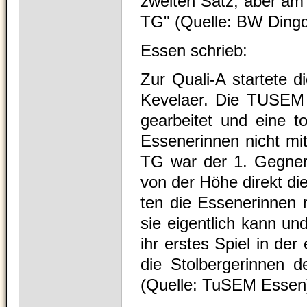
zweiten Satz, aber am 
TG" (Quelle: BW Ding
Essen schrieb:
Zur Qua­li-A star­te­te 
Keve­la­er. Die TUSEM 
gear­bei­tet und eine to
Esse­ne­rin­nen nicht mi
TG war der 1. Geg­ner
von der Höhe direkt die 
ten die Esse­ne­rin­nen 
sie eigent­lich kann un
ihr ers­tes Spiel in de
die Stol­ber­ge­rin­ne
(Quelle: TuSEM Essen