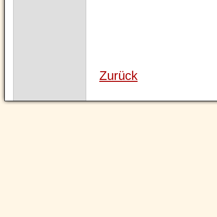
Zurück
Navigation
überspringen