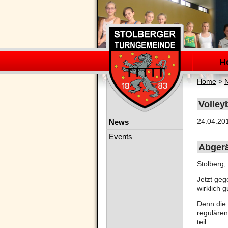
Navigation
überspring
H
Home
>
Volley
Navigation
24.04.20
News
überspringen
Events
Abger
Stolberg,
Jetzt geg
wirklich 
Denn die 
regulären
teil.