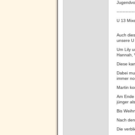
Jugendvol
------------
U 13 Mix
Auch dies
unsere U
Um Lily u
Hannah, V
Diese ka
Dabei mus
immer noc
Martin k
Am Ende d
jünger al
Bis Weihn
Nach den
Die verbl