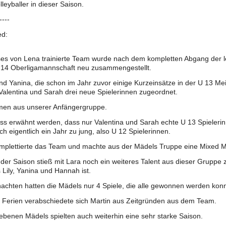
leyballer in dieser Saison.
----
ed:
es von Lena trainierte Team wurde nach dem kompletten Abgang der le
 14 Oberligamannschaft neu zusammengestellt.
nd Yanina, die schon im Jahr zuvor einige Kurzeinsätze in der U 13 Me
alentina und Sarah drei neue Spielerinnen zugeordnet.
men aus unserer Anfängergruppe.
s erwähnt werden, dass nur Valentina und Sarah echte U 13 Spieleri
h eigentlich ein Jahr zu jung, also U 12 Spielerinnen.
omplettierte das Team und machte aus der Mädels Truppe eine Mixed 
er Saison stieß mit Lara noch ein weiteres Talent aus dieser Gruppe 
s Lily, Yanina und Hannah ist.
achten hatten die Mädels nur 4 Spiele, die alle gewonnen werden kon
 Ferien verabschiedete sich Martin aus Zeitgründen aus dem Team.
iebenen Mädels spielten auch weiterhin eine sehr starke Saison.