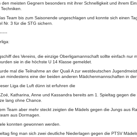
 den meisten Gegnern besonders mit ihrer Schnelligkeit und ihrem Ei
 Techniken.
 das Team bis zum Saisonende ungeschlagen und konnte sich einen Ta
el Nr. 3 für die STG sichern.
-----
liga:
schiff des Vereins, die einzige Oberligamannschaft sollte einfach nur
urden sie in die höchste U 14 Klasse gemeldet.
wurde mal die Teilnahme an der Quali A zur westdeutschen Jugendmeis
n mindestens eine der beiden anderen Mädchenmannschaften in der St
ieser Liga die Luft dünn ist erfuhren die
Zoé, Katharina, Anne und Kassandra bereits am 1. Spieltag gegen di
tze lang ohne Chance.
dem Team aber mehr steckt zeigten die Mädels gegen die Jungs aus R
team aus Dormagen.
iele konnten gewonnen werden.
eltag fing man sich zwei deutliche Niederlagen gegen die PTSV Mädel