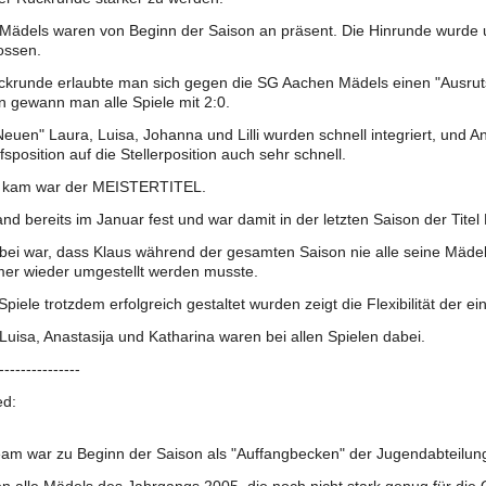
Mädels waren von Beginn der Saison an präsent. Die Hinrunde wurde 
ossen.
ckrunde erlaubte man sich gegen die SG Aachen Mädels einen "Ausrut
 gewann man alle Spiele mit 2:0.
euen" Laura, Luisa, Johanna und Lilli wurden schnell integriert, und A
fsposition auf die Stellerposition auch sehr schnell.
 kam war der MEISTERTITEL.
and bereits im Januar fest und war damit in der letzten Saison der Titel 
bei war, dass Klaus während der gesamten Saison nie alle seine Mädel
er wieder umgestellt werden musste.
Spiele trotzdem erfolgreich gestaltet wurden zeigt die Flexibilität der e
 Luisa, Anastasija und Katharina waren bei allen Spielen dabei.
---------------
ed:
am war zu Beginn der Saison als "Auffangbecken" der Jugendabteilung