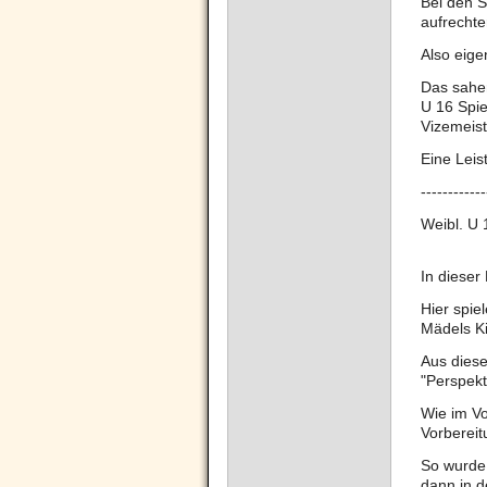
Bei den S
aufrechte
Also eige
Das sahen
U 16 Spie
Vizemeist
Eine Leis
------------
Weibl. U
In dieser
Hier spie
Mädels Ki
Aus dies
"Perspekt
Wie im Vo
Vorbereit
So wurde 
dann in d