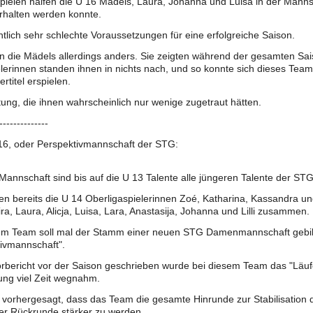
pielen halfen die U 16 Mädels, Laura, Johanna und Luisa in der Mannsc
rhalten werden konnte.
ntlich sehr schlechte Voraussetzungen für eine erfolgreiche Saison.
 die Mädels allerdings anders. Sie zeigten während der gesamten Saiso
lerinnen standen ihnen in nichts nach, und so konnte sich dieses Team
ertitel erspielen.
tung, die ihnen wahrscheinlich nur wenige zugetraut hätten.
--------------
 16, oder Perspektivmannschaft der STG:
 Mannschaft sind bis auf die U 13 Talente alle jüngeren Talente der STG
len bereits die U 14 Oberligaspielerinnen Zoé, Katharina, Kassandra u
ra, Laura, Alicja, Luisa, Lara, Anastasija, Johanna und Lilli zusammen.
em Team soll mal der Stamm einer neuen STG Damenmannschaft gebil
ivmannschaft".
rbericht vor der Saison geschrieben wurde bei diesem Team das "Läufe
ung viel Zeit wegnahm.
vorhergesagt, dass das Team die gesamte Hinrunde zur Stabilisation
er Rückrunde stärker zu werden.