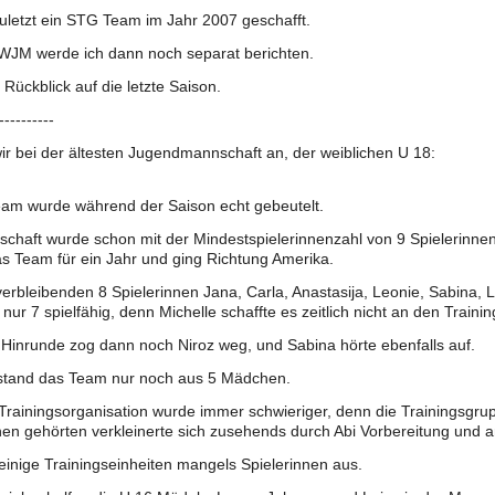
uletzt ein STG Team im Jahr 2007 geschafft.
WJM werde ich dann noch separat berichten.
 Rückblick auf die letzte Saison.
----------
r bei der ältesten Jugendmannschaft an, der weiblichen U 18:
eam wurde während der Saison echt gebeutelt.
chaft wurde schon mit der Mindestspielerinnenzahl von 9 Spielerinnen
as Team für ein Jahr und ging Richtung Amerika.
erbleibenden 8 Spielerinnen Jana, Carla, Anastasija, Leonie, Sabina, 
h nur 7 spielfähig, denn Michelle schaffte es zeitlich nicht an den Traini
Hinrunde zog dann noch Niroz weg, und Sabina hörte ebenfalls auf.
stand das Team nur noch aus 5 Mädchen.
Trainingsorganisation wurde immer schwieriger, denn die Trainingsgr
nen gehörten verkleinerte sich zusehends durch Abi Vorbereitung und 
 einige Trainingseinheiten mangels Spielerinnen aus.