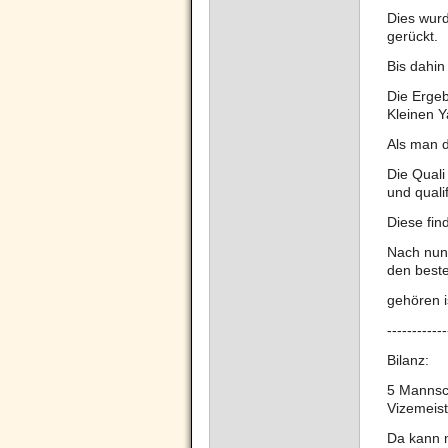
Dies wur
gerückt.
Bis dahin
Die Ergeb
Kleinen Y
Als man d
Die Quali
und quali
Diese fin
Nach nun
den best
gehören i
-----------
Bilanz:
5 Mannsch
Vizemeist
Da kann m