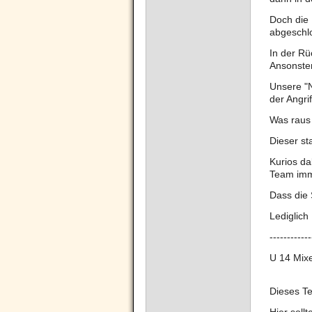
Doch die 
abgeschl
In der Rü
Ansonsten
Unsere "N
der Angrif
Was raus
Dieser st
Kurios da
Team imm
Dass die 
Lediglich
------------
U 14 Mix
Dieses Te