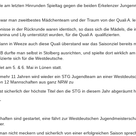
de am letzten Hinrunden Spieltag gegen die beiden Erkelenzer Junge
 war man zweitbestes Mädchenteam und der Traum von der Quali A. leb
nisse in der Rückrunde waren identisch, so dass sich die Mädels, die
anina und Lily unterstützt wurden, für die Quali A qualifizierten.
ann in Weeze auch diese Quali überstand war das Saisonziel bereits me
 B durfte man selbst in Stolberg ausrichten, und spielte dort wirklich am
fizierte sich für die Westdeutsche.
det am 5. & 6. Mai in Lünen statt.
mehr 11 Jahren wird wieder ein STG Jugendteam an einer Westdeutsch
en 12 Mannschaften aus ganz NRW zu
st sicherlich der höchste Titel den die STG in diesem Jahr abgeräumt h
--
aften sind gestartet, eine fährt zur Westdeutschen Jugendmeisterschaft
er.
an nicht meckern und sicherlich von einer erfolgreichen Saison sprec