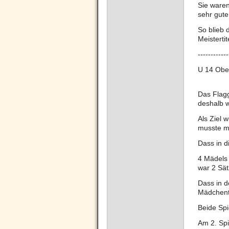
Sie waren
sehr gute
So blieb
Meistertit
------------
U 14 Ober
Das Flagg
deshalb w
Als Ziel 
musste ma
Dass in d
4 Mädels 
war 2 Sä
Dass in 
Mädchen
Beide Sp
Am 2. Spi