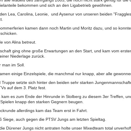
ten alle Mädels des Jahrgangs 2005, die noch nicht stark genug für di
ielanteile bekommen und sich an den Ligabetrieb gewöhnen.
en Lea, Carolina, Leonie, und Aysenur von unseren beiden "Fraggles"
t.
Sommerferien kamen dann noch Martin und Moritz dazu, und so konnte
 schicken.
e von Alina betreut.
schaft ging ohne große Erwartungen an den Start, und kam vom erste
einer Niederlage zurück.
 man im Soll.
amen einige Einzelspiele, die manchmal nur knapp, aber alle gewonn
d Truppe setzte sich hinter den beiden sehr starken Jungenmannscha
Vs auf dem 3. Platz fest.
s kam es zum Ende der Hinrunde in Stolberg zu diesem 3er Treffen, un
n Spielen knapp den starken Gegnern beugen.
ckrunde allerdings kam das Team erst in Fahrt.
 6 Siege, auch gegen die PTSV Jungs am letzten Spieltag.
die Dürener Jungs nicht antraten holte unser Mixedteam total unverhofft