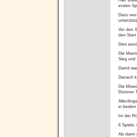
Hier soll
ersten Sp
Dazu wurd
unterstütz
Vor den 
den Start
Dies wurd
Die Mann
Sieg und 
Damit war
Danach k
Die Mixe
Dürener T
Allerding
in beide
Im der Rü
6 Spiele,
Als dann 