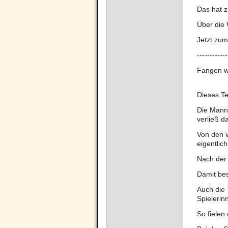
Das hat z
Über die 
Jetzt zum
------------
Fangen wi
Dieses T
Die Manns
verließ d
Von den v
eigentlic
Nach der 
Damit be
Auch die 
Spielerin
So fielen