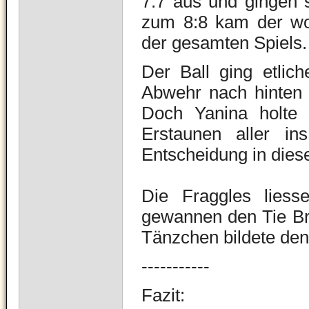
7:7 aus und gingen 
zum 8:8 kam der wo
der gesamten Spiels.
Der Ball ging etli
Abwehr nach hinten g
Doch Yanina holte 
Erstaunen aller i
Entscheidung in die
Die Fraggles lies
gewannen den Tie Bre
Tänzchen bildete den
-----------
Fazit: