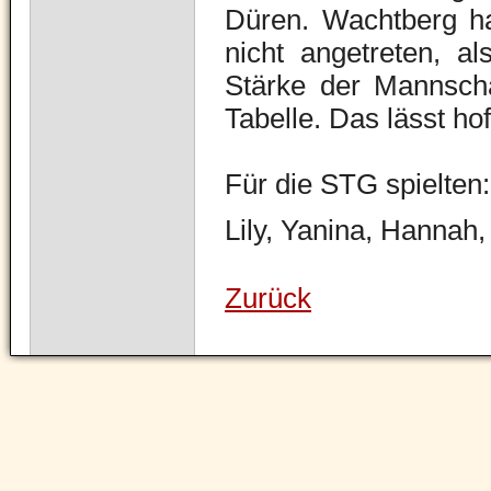
Düren. Wachtberg hat
nicht angetreten, a
Stärke der Mannscha
Tabelle. Das lässt hof
Für die STG spielten:
Lily, Yanina, Hannah,
Zurück
Navigation
überspringen