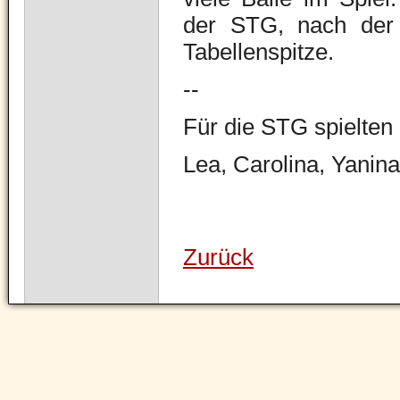
der STG, nach de
Tabellenspitze.
--
Für die STG spielten
Lea, Carolina, Yanina
Zurück
Navigation
überspringen