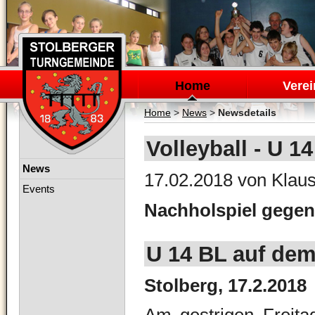
Navigation
überspringen
Home
Verei
Home
>
News
>
Newsdetails
Volleyball - U 14
Navigation
News
17.02.2018
von Klaus
überspringen
Events
Nachholspiel gege
U 14 BL auf de
Stolberg, 17.2.2018