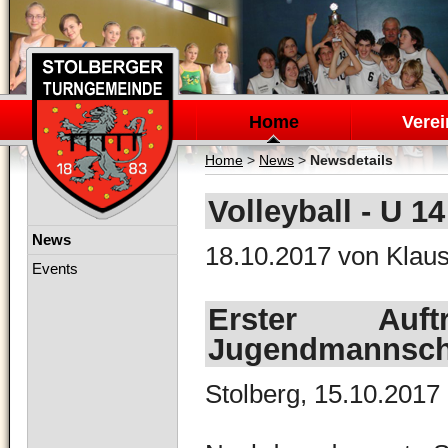
Navigation
überspringen
Home
Verei
Home
>
News
>
Newsdetails
Volleyball - U 1
Navigation
News
18.10.2017
von Klaus
überspringen
Events
Erster Auf
Jugendmannsch
Stolberg, 15.10.2017