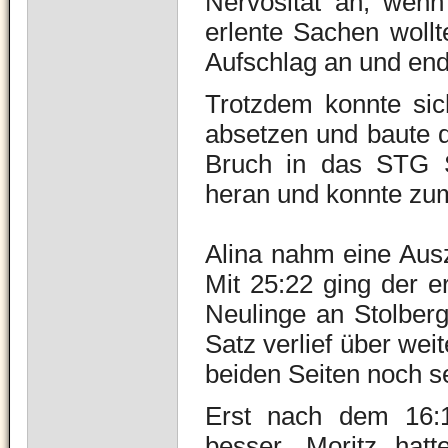
Nervosität an, wenn
erlente Sachen wollt
Aufschlag an und end
Trotzdem konnte si
absetzen und baute 
Bruch in das STG S
heran und konnte zum
Alina nahm eine Ausz
Mit 25:22 ging der er
Neulinge an Stolberg
Satz verlief über wei
beiden Seiten noch se
Erst nach dem 16:1
besser. Moritz hat