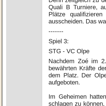
Denn zeitgleich zu d
Quali B Turniere, a
Plätze qualifiziere
ausscheiden.
Das war
-------
Spiel 3:
STG - VC Olpe
Nachdem Zoé im 2. S
bewährten Kräfte de
dem Platz. Der Olpe
aufgeboten.
Im Geheimen hatten
schlagen zu können, 