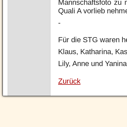
Mannschaftsfoto zu 
Quali A vorlieb neh
-
Für die STG waren he
Klaus, Katharina, Kas
Lily, Anne und Yanina
Zurück
Navigation
überspringen