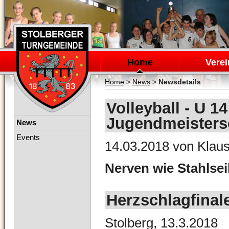
Navigation
überspringen
Home
Verei
Home
>
News
>
Newsdetails
Volleyball - U 1
Jugendmeisters
Navigation
News
überspringen
Events
14.03.2018
von Klaus
Nerven wie Stahlsei
Herzschlagfinale
Stolberg, 13.3.2018