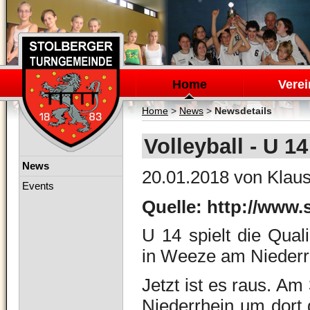
Navigation
überspringen
Home
Verei
Home
>
News
>
Newsdetails
Volleyball - U 1
Navigation
News
20.01.2018
von Klaus
überspringen
Events
Quelle: http://www.
U 14 spielt die Qual
in Weeze am Niederr
Jetzt ist es raus. A
Niederrhein um dort