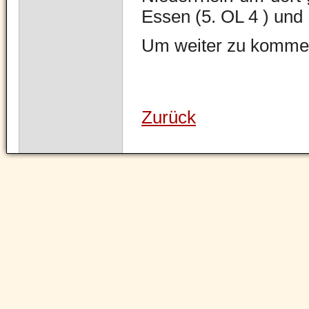
Essen (5. OL 4 ) und
Um weiter zu kommen,
Zurück
Navigation
überspringen