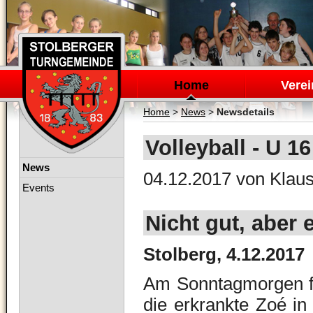
Navigation
überspringen
Home
Verei
Home
>
News
>
Newsdetails
Volleyball - U 1
Navigation
News
04.12.2017
von Klaus
überspringen
Events
Nicht gut, aber 
Stolberg, 4.12.2017
Am Sonntagmorgen fu
die erkrankte Zoé in