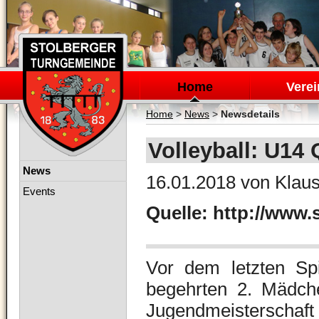
Navigation
überspringen
Home
Verei
Home
>
News
>
Newsdetails
Volleyball: U14 
Navigation
News
16.01.2018
von Klaus
überspringen
Events
Quelle: http://www.
Vor dem letzten Sp
begehrten 2. Mädche
Jugendmeisterschaft 