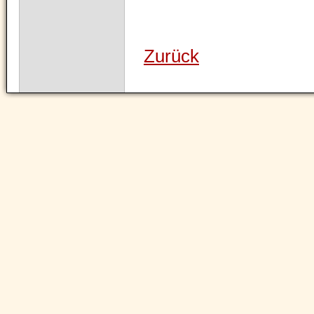
Zurück
Navigation
überspringen