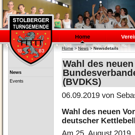
Navigation
überspringen
Home
Verei
Home
>
News
>
Newsdetails
Wahl des neuen
Bundesverbandes
Navigation
News
überspringen
(BVDKS)
Events
06.09.2019
von Sebas
Wahl des neuen Vo
deutscher Kettlebe
Am 25. August 2019,