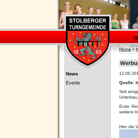
Navigation
überspring
H
Home
>
Werbun
Navigation
12.06.20
News
überspringen
Events
Quelle: 
Seit eini
Unterbau,
Erste Re
weitere I
Hier die 