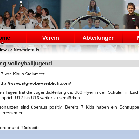
en
ome
Verein
Abteilungen
News
>
Newsdetails
g Volleyballjugend
17
von Klaus Steinmetz
http://www.stg-voba-weiblich.com/
gen Tagen hat die Jugendabteilung ca. 900 Flyer in den Schulen in Esch
 sprich U12 bis U16 weiter zu verstärken.
sonanzen sind überaus positiv. Bereits 7 Kids haben ein Schnuppert
nteressenten.
Vorder und Rückseite