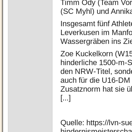
Timm Ody (Team Vorei
(SC Myhl) und Annik
Insgesamt fünf Athle
Leverkusen im Manfor
Wassergräben ins Zie
Zoe Kuckelkorn
(W15)
hinderliche 1500-m-S
den NRW-Titel, sonder
auch für die U16-DM 
Zusatznorm hat sie ü
[...]
Quelle: https://lvn-s
hindernismeistersch