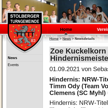
Navigation
überspringen
Home
Verei
Home
>
News
>
Newsdetails
Zoe Kuckelkorn 
Hindernismeiste
Navigation
News
überspringen
Events
01.09.2021
von Sebas
Hindernis: NRW-Tite
Timm Ody (Team Vore
Clemens (SC Myhl) 
Hindernis: NRW-Titel