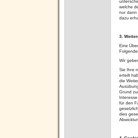
untersche
welche de
nur dann
dazu erha
3. Weite
Eine Über
Folgenden
Wir geben
Sie Ihre 
erteilt ha
die Weite
Ausübung 
Grund zu
Interesse
für den F
gesetzlic
dies gese
Abwicklun