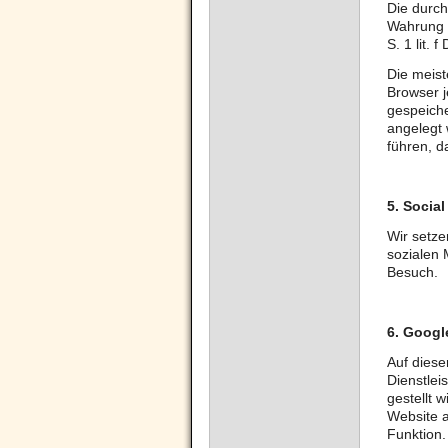
Die durch
Wahrung u
S. 1 lit. 
Die meist
Browser j
gespeiche
angelegt 
führen, d
5.
Social
Wir setze
sozialen 
Besuch.
6.
Googl
Auf diese
Dienstlei
gestellt 
Website a
Funktion.