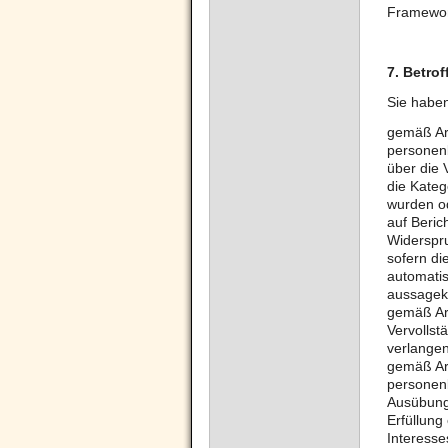
Framewor
7.
Betrof
Sie habe
gemäß Art
personen
über die
die Kate
wurden od
auf Beric
Widerspru
sofern di
automatis
aussagekr
gemäß Art
Vervollst
verlangen
gemäß Ar
personenb
Ausübung
Erfüllung
Interess