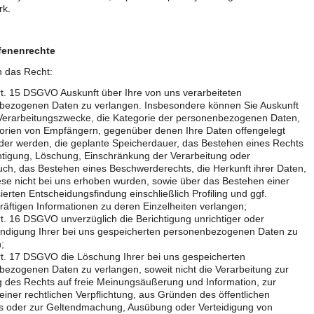
k.
fenenrechte
n das Recht:
. 15 DSGVO Auskunft über Ihre von uns verarbeiteten
bezogenen Daten zu verlangen. Insbesondere können Sie Auskunft
 Verarbeitungszwecke, die Kategorie der personenbezogenen Daten,
gorien von Empfängern, gegenüber denen Ihre Daten offengelegt
er werden, die geplante Speicherdauer, das Bestehen eines Rechts
htigung, Löschung, Einschränkung der Verarbeitung oder
ch, das Bestehen eines Beschwerderechts, die Herkunft ihrer Daten,
ese nicht bei uns erhoben wurden, sowie über das Bestehen einer
ierten Entscheidungsfindung einschließlich Profiling und ggf.
äftigen Informationen zu deren Einzelheiten verlangen;
. 16 DSGVO unverzüglich die Berichtigung unrichtiger oder
ändigung Ihrer bei uns gespeicherten personenbezogenen Daten zu
;
t. 17 DSGVO die Löschung Ihrer bei uns gespeicherten
ezogenen Daten zu verlangen, soweit nicht die Verarbeitung zur
 des Rechts auf freie Meinungsäußerung und Information, zur
 einer rechtlichen Verpflichtung, aus Gründen des öffentlichen
es oder zur Geltendmachung, Ausübung oder Verteidigung von