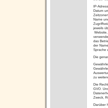
IP-Adres
Datum und
Zeitzone
Name und
Zugriffss
jeweils 
Website, 
verwende
das Betr
der Name
Sprache u
Die gena
Gewährle
Gewährlei
Auswertun
zu weiter
Die Rechts
GVO. Unse
Datenerh
Zweck, Rü
Darüber h