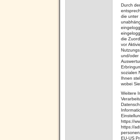
Durch den
entsprec
die unter
unabhängi
eingelogg
eingelogg
die Zuord
vor Aktiv
Nutzungsp
und/oder 
Auswertun
Erbringu
sozialen 
Ihnen ste
wobei Sie
Weitere 
Verarbeit
Datenschu
Informati
Einstellu
https://w
https://a
personen
EU-US Pri