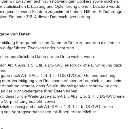
iden wir zwischen technisch notwendigen Cookies sowie solchen,
r statistischen Erfassung und Optimierung dienen. Letztere werden
 eingesetzt, wenn Sie dem zugestimmt haben. Nähere Erläuterungen
lten Sie unter Ziff. 4 dieser Datenschutzerklärung.
rgabe von Daten
mittlung Ihrer persönlichen Daten an Dritte zu anderen als den im
 aufgeführten Zwecken findet nicht statt.
 Ihre persönlichen Daten nur an Dritte weiter, wenn:
nach Art. 6 Abs. 1 S. 1 lit. a DS-GVO ausdrückliche Einwilligung dazu
ben,
rgabe nach Art. 6 Abs. 1 S. 1 lit. f DS-GVO zur Geltendmachung,
oder Verteidigung von Rechtsansprüchen erforderlich ist und kein
r Annahme besteht, dass Sie ein überwiegendes schutzwürdiges
 an der Nichtweitergabe Ihrer Daten haben,
all, dass für die Weitergabe nach Art. 6 Abs. 1 S. 1 lit. c DS-GVO eine
he Verpflichtung besteht, sowie
tzlich zulässig und nach Art. 6 Abs. 1 S. 1 lit. b DS-GVO für die
g von Vertragsverhältnissen mit Ihnen erforderlich ist.