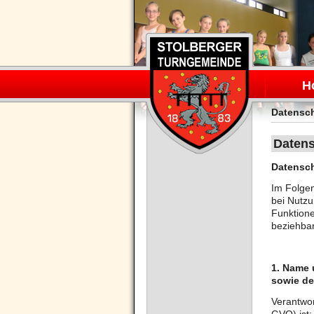
Navigation
überspring
H
Datensc
Datens
Datensch
Im Folge
bei Nutzu
Funktione
beziehbar
1. Name 
sowie de
Verantwor