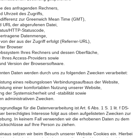
se des anfragenden Rechners,
 Uhrzeit des Zugriffs,
ndifferenz zur Greenwich Mean Time (GMT),
 URL der abgerufenen Datei,
tatus/HTTP-Statuscode,
übertragene Datenmenge,
von der aus der Zugriff erfolgt (Referrer-URL),
ter Browser
iebssystem Ihres Rechners und dessen Oberfläche,
 Ihres Access-Providers sowie
nd Version der Browsersoftware.
nnten Daten werden durch uns zu folgenden Zwecken verarbeitet:
istung eines reibungslosen Verbindungsaufbaus der Website,
stung einer komfortablen Nutzung unserer Website,
g der Systemsicherheit und -stabilität sowie
en administrativen Zwecken.
grundlage für die Datenverarbeitung ist Art. 6 Abs. 1 S. 1 lit. f DS-
r berechtigtes Interesse folgt aus oben aufgelisteten Zwecken zur
ebung. In keinem Fall verwenden wir die erhobenen Daten zu dem
ckschlüsse auf Ihre Person zu ziehen.
inaus setzen wir beim Besuch unserer Website Cookies ein. Hierbei