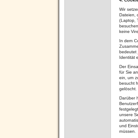
4.
Cooki
Wir setze
Dateien, 
(Laptop, 
besuchen.
keine Vir
In dem Co
Zusammen
bedeutet 
Identität 
Der Einsa
für Sie a
ein, um z
besucht h
gelöscht.
Darüber h
Benutzerf
festgeleg
unsere Se
automatis
und Einst
müssen.