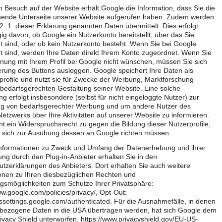
 Besuch auf der Website erhält Google die Information, dass Sie die
hende Unterseite unserer Website aufgerufen haben. Zudem werden
 2. 1. dieser Erklärung genannten Daten übermittelt. Dies erfolgt
g davon, ob Google ein Nutzerkonto bereitstellt, über das Sie
t sind, oder ob kein Nutzerkonto besteht. Wenn Sie bei Google
t sind, werden Ihre Daten direkt Ihrem Konto zugeordnet. Wenn Sie
nung mit Ihrem Profil bei Google nicht wünschen, müssen Sie sich
ierung des Buttons ausloggen. Google speichert Ihre Daten als
rofile und nutzt sie für Zwecke der Werbung, Marktforschung
bedarfsgerechten Gestaltung seiner Website. Eine solche
g erfolgt insbesondere (selbst für nicht eingeloggte Nutzer) zur
ng von bedarfsgerechter Werbung und um andere Nutzer des
Netzwerks über Ihre Aktivitäten auf unserer Website zu informieren.
ht ein Widerspruchsrecht zu gegen die Bildung dieser Nutzerprofile,
 sich zur Ausübung dessen an Google richten müssen.
Informationen zu Zweck und Umfang der Datenerhebung und ihrer
ung durch den Plug-in-Anbieter erhalten Sie in den
tzerklärungen des Anbieters. Dort erhalten Sie auch weitere
onen zu Ihren diesbezüglichen Rechten und
ngsmöglichkeiten zum Schutze Ihrer Privatsphäre:
ww.google.com/policies/privacy/, Opt-Out:
dssettings.google.com/authenticated. Für die Ausnahmefälle, in denen
bezogene Daten in die USA übertragen werden, hat sich Google dem
vacy Shield unterworfen, https://www.privacyshield.gov/EU-US-