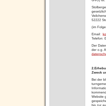
GVO) ist:
Stolberg
gesetzlic
Veilchen
52222 St
(im Folge
Email:
ko
Telefon: 
Der Daten
der o.g. 
datensch
2.
Erhebu
Zweck u
Bei der b
turngemei
Informati
kommende
Website g
gespeiche
bis zur a