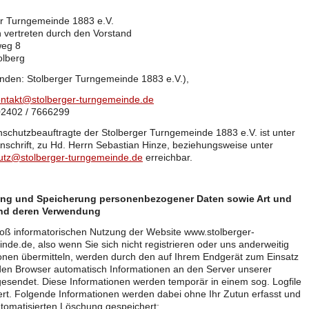
er Turngemeinde 1883 e.V.
h vertreten durch den Vorstand
weg 8
olberg
nden: Stolberger Turngemeinde 1883 e.V.),
ntakt@stolberger-turngemeinde.de
02402 / 7666299
schutzbeauftragte der Stolberger Turngemeinde 1883 e.V. ist unter
Anschrift, zu Hd. Herrn Sebastian Hinze, beziehungsweise unter
utz@stolberger-turngemeinde.de
erreichbar.
ng und Speicherung personenbezogener Daten sowie Art und
nd deren Verwendung
loß informatorischen Nutzung der Website www.stolberger-
nde.de, also wenn Sie sich nicht registrieren oder uns anderweitig
onen übermitteln, werden durch den auf Ihrem Endgerät zum Einsatz
n Browser automatisch Informationen an den Server unserer
esendet. Diese Informationen werden temporär in einem sog. Logfile
rt. Folgende Informationen werden dabei ohne Ihr Zutun erfasst und
utomatisierten Löschung gespeichert: