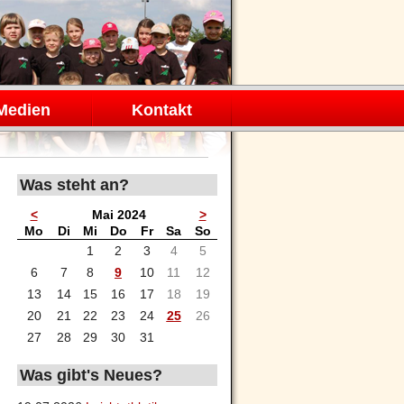
Medien
Kontakt
Was steht an?
<
Mai 2024
>
ntag
enstag
ttwoch
nnerstag
eitag
mstag
nntag
Mo
Di
Mi
Do
Fr
Sa
So
1
2
3
4
5
6
7
8
9
10
11
12
13
14
15
16
17
18
19
20
21
22
23
24
25
26
27
28
29
30
31
Was gibt's Neues?