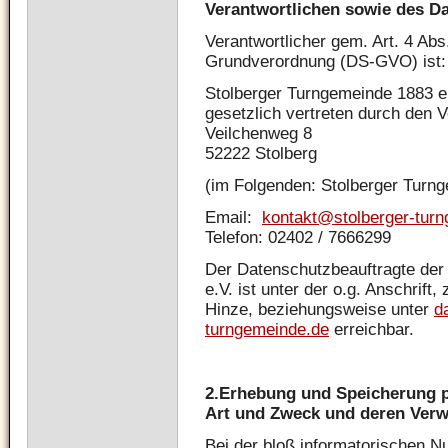
Verantwortlichen sowie des D
Verantwortlicher gem. Art. 4 Ab
Grundverordnung (DS-GVO) ist:
Stolberger Turngemeinde 1883 e
gesetzlich vertreten durch den 
Veilchenweg 8
52222 Stolberg
(im Folgenden: Stolberger Turng
Email:
kontakt@stolberger-tur
Telefon: 02402 / 7666299
Der Datenschutzbeauftragte der
e.V. ist unter der o.g. Anschrift
Hinze, beziehungsweise unter
d
turngemeinde.de
erreichbar.
2.
Erhebung und Speicherung 
Art und Zweck und deren Ver
Bei der bloß informatorischen N