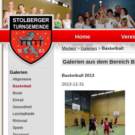
Navigation
überspringen
Home
Verei
Medien
>
Galerien
>
Basketball
Galerien aus dem Bereich B
Navigation
Galerien
Basketball 2013
überspringen
Allgemeine
2013-12-31
Basketball
Boule
Einrad
Gesundheit
Leichtathletik
Rhönrad
Spiele
Tanzsport