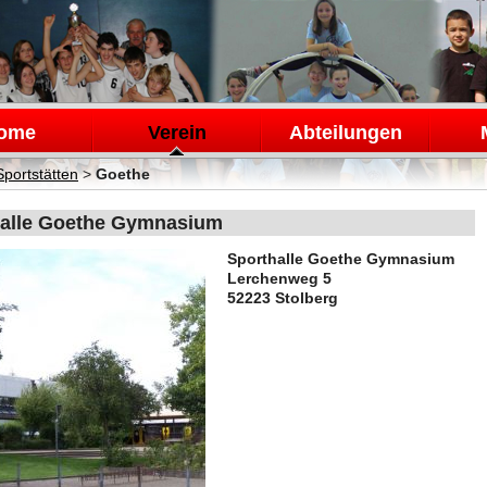
en
ome
Verein
Abteilungen
Sportstätten
>
Goethe
halle Goethe Gymnasium
Sporthalle Goethe Gymnasium
Lerchenweg 5
52223 Stolberg