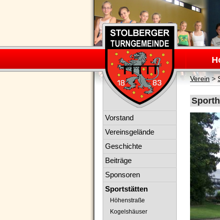
Navigation
überspring
H
Verein
>
Sport
Navigation
Vorstand
überspringen
Vereinsgelände
Geschichte
Beiträge
Sponsoren
Sportstätten
Höhenstraße
Kogelshäuser