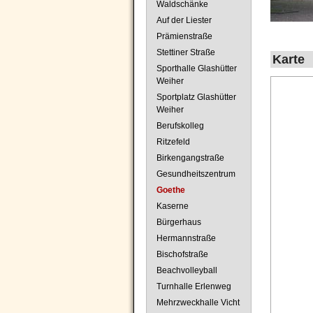
Waldschänke
Auf der Liester
Prämienstraße
Stettiner Straße
Karte
Sporthalle Glashütter
Weiher
Sportplatz Glashütter
Weiher
Berufskolleg
Ritzefeld
Birkengangstraße
Gesundheitszentrum
Goethe
Kaserne
Bürgerhaus
Hermannstraße
Bischofstraße
Beachvolleyball
Turnhalle Erlenweg
Mehrzweckhalle Vicht