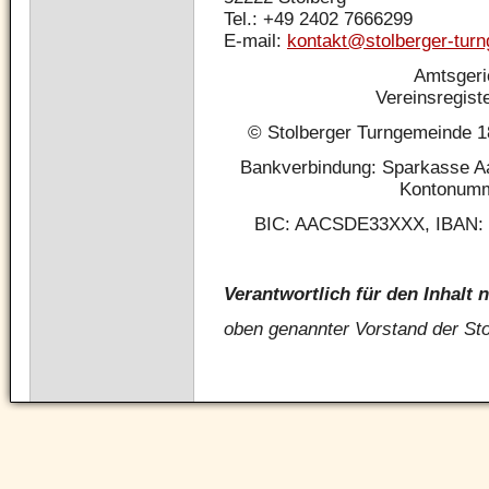
Tel.: +49 2402 7666299
E-mail:
kontakt@stolberger-tur
Amtsgeri
Vereinsregis
© Stolberger Turngemeinde 18
Bankverbindung: Sparkasse Aa
Kontonumm
BIC: AACSDE33XXX, IBAN: 
Verantwortlich für den Inhalt 
oben genannter Vorstand der St
Navigation
überspringen