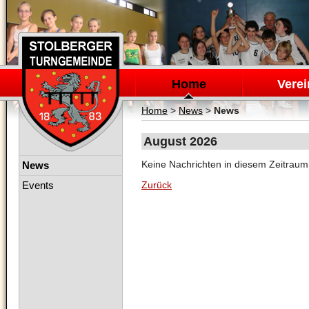
Navigation
überspringen
Home
Verei
Home
>
News
>
News
August 2026
Navigation
Keine Nachrichten in diesem Zeitrau
News
überspringen
Events
Zurück