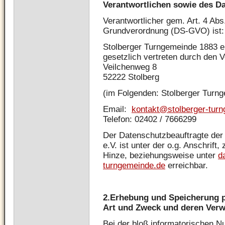
Verantwortlichen sowie des D
Verantwortlicher gem. Art. 4 Ab
Grundverordnung (DS-GVO) ist:
Stolberger Turngemeinde 1883 e
gesetzlich vertreten durch den 
Veilchenweg 8
52222 Stolberg
(im Folgenden: Stolberger Turng
Email:
kontakt@stolberger-tur
Telefon: 02402 / 7666299
Der Datenschutzbeauftragte der
e.V. ist unter der o.g. Anschrift
Hinze, beziehungsweise unter
d
turngemeinde.de
erreichbar.
2.
Erhebung und Speicherung 
Art und Zweck und deren Ver
Bei der bloß informatorischen N