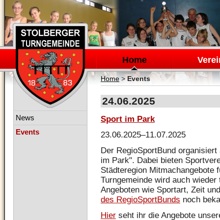
Navigation
überspringen
Home
Verei
Home
>
Events
24.06.2025
Navigation
News
Sport im Park
überspringen
Events
23.06.2025–11.07.2025
Der RegioSportBund organisiert 
im Park". Dabei bieten Sportver
Städteregion Mitmachangebote f
Turngemeinde wird auch wieder t
Angeboten wie Sportart, Zeit un
des RegioSportBunds
noch beka
Hier
seht ihr die Angebote unser