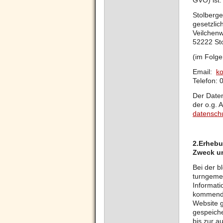
GVO) ist:
Stolberg
gesetzlic
Veilchen
52222 St
(im Folge
Email:
ko
Telefon: 
Der Daten
der o.g. 
datensch
2.
Erhebu
Zweck u
Bei der b
turngemei
Informati
kommende
Website g
gespeiche
bis zur a