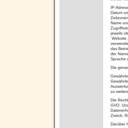
IP-Adres
Datum und
Zeitzone
Name und
Zugriffss
jeweils 
Website, 
verwende
das Betr
der Name
Sprache u
Die gena
Gewährle
Gewährlei
Auswertun
zu weiter
Die Rechts
GVO. Unse
Datenerh
Zweck, Rü
Darüber h