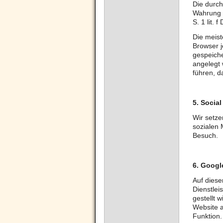
Die durch
Wahrung u
S. 1 lit. 
Die meist
Browser j
gespeiche
angelegt 
führen, d
5.
Social
Wir setze
sozialen 
Besuch.
6.
Googl
Auf diese
Dienstlei
gestellt 
Website a
Funktion.