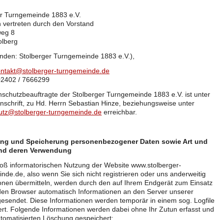
er Turngemeinde 1883 e.V.
h vertreten durch den Vorstand
weg 8
olberg
nden: Stolberger Turngemeinde 1883 e.V.),
ntakt@stolberger-turngemeinde.de
02402 / 7666299
schutzbeauftragte der Stolberger Turngemeinde 1883 e.V. ist unter
Anschrift, zu Hd. Herrn Sebastian Hinze, beziehungsweise unter
utz@stolberger-turngemeinde.de
erreichbar.
ng und Speicherung personenbezogener Daten sowie Art und
nd deren Verwendung
loß informatorischen Nutzung der Website www.stolberger-
nde.de, also wenn Sie sich nicht registrieren oder uns anderweitig
onen übermitteln, werden durch den auf Ihrem Endgerät zum Einsatz
n Browser automatisch Informationen an den Server unserer
esendet. Diese Informationen werden temporär in einem sog. Logfile
rt. Folgende Informationen werden dabei ohne Ihr Zutun erfasst und
utomatisierten Löschung gespeichert: