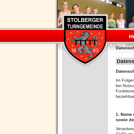
Navigation
überspring
H
Datensc
Datens
Datensch
Im Folge
bei Nutzu
Funktione
beziehbar
1. Name 
sowie de
Verantwor