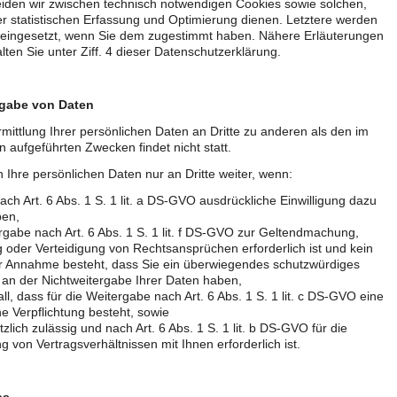
iden wir zwischen technisch notwendigen Cookies sowie solchen,
r statistischen Erfassung und Optimierung dienen. Letztere werden
 eingesetzt, wenn Sie dem zugestimmt haben. Nähere Erläuterungen
lten Sie unter Ziff. 4 dieser Datenschutzerklärung.
rgabe von Daten
mittlung Ihrer persönlichen Daten an Dritte zu anderen als den im
 aufgeführten Zwecken findet nicht statt.
 Ihre persönlichen Daten nur an Dritte weiter, wenn:
nach Art. 6 Abs. 1 S. 1 lit. a DS-GVO ausdrückliche Einwilligung dazu
ben,
rgabe nach Art. 6 Abs. 1 S. 1 lit. f DS-GVO zur Geltendmachung,
oder Verteidigung von Rechtsansprüchen erforderlich ist und kein
r Annahme besteht, dass Sie ein überwiegendes schutzwürdiges
 an der Nichtweitergabe Ihrer Daten haben,
all, dass für die Weitergabe nach Art. 6 Abs. 1 S. 1 lit. c DS-GVO eine
he Verpflichtung besteht, sowie
tzlich zulässig und nach Art. 6 Abs. 1 S. 1 lit. b DS-GVO für die
g von Vertragsverhältnissen mit Ihnen erforderlich ist.