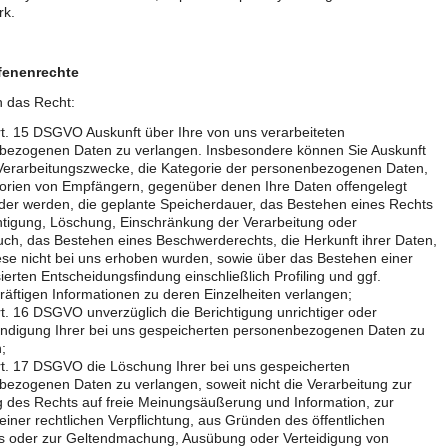
k.
fenenrechte
n das Recht:
. 15 DSGVO Auskunft über Ihre von uns verarbeiteten
bezogenen Daten zu verlangen. Insbesondere können Sie Auskunft
 Verarbeitungszwecke, die Kategorie der personenbezogenen Daten,
gorien von Empfängern, gegenüber denen Ihre Daten offengelegt
er werden, die geplante Speicherdauer, das Bestehen eines Rechts
htigung, Löschung, Einschränkung der Verarbeitung oder
ch, das Bestehen eines Beschwerderechts, die Herkunft ihrer Daten,
ese nicht bei uns erhoben wurden, sowie über das Bestehen einer
ierten Entscheidungsfindung einschließlich Profiling und ggf.
äftigen Informationen zu deren Einzelheiten verlangen;
. 16 DSGVO unverzüglich die Berichtigung unrichtiger oder
ändigung Ihrer bei uns gespeicherten personenbezogenen Daten zu
;
t. 17 DSGVO die Löschung Ihrer bei uns gespeicherten
ezogenen Daten zu verlangen, soweit nicht die Verarbeitung zur
 des Rechts auf freie Meinungsäußerung und Information, zur
 einer rechtlichen Verpflichtung, aus Gründen des öffentlichen
es oder zur Geltendmachung, Ausübung oder Verteidigung von