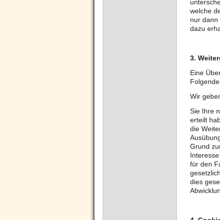
untersche
welche de
nur dann
dazu erha
3. Weite
Eine Über
Folgenden
Wir geben
Sie Ihre 
erteilt ha
die Weite
Ausübung 
Grund zu
Interesse
für den F
gesetzlic
dies gese
Abwicklun