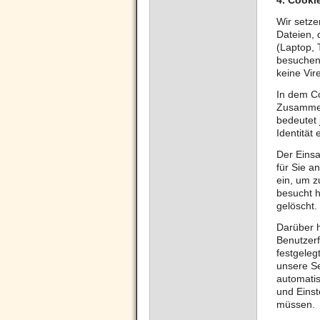
4.
Cooki
Wir setze
Dateien, 
(Laptop, 
besuchen.
keine Vir
In dem Co
Zusammen
bedeutet 
Identität 
Der Einsa
für Sie a
ein, um z
besucht h
gelöscht.
Darüber h
Benutzerf
festgeleg
unsere Se
automatis
und Einst
müssen.