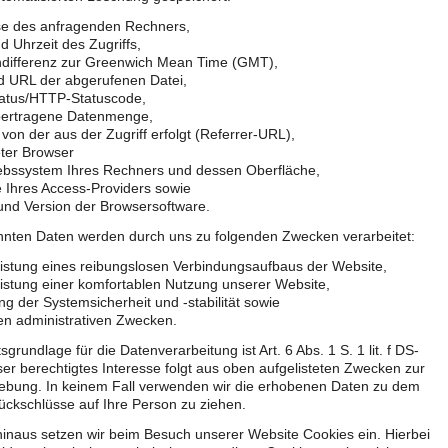
se des anfragenden Rechners,
 Uhrzeit des Zugriffs,
ndifferenz zur Greenwich Mean Time (GMT),
 URL der abgerufenen Datei,
tatus/HTTP-Statuscode,
übertragene Datenmenge,
von der aus der Zugriff erfolgt (Referrer-URL),
ter Browser
iebssystem Ihres Rechners und dessen Oberfläche,
 Ihres Access-Providers sowie
nd Version der Browsersoftware.
nnten Daten werden durch uns zu folgenden Zwecken verarbeitet:
istung eines reibungslosen Verbindungsaufbaus der Website,
stung einer komfortablen Nutzung unserer Website,
g der Systemsicherheit und -stabilität sowie
en administrativen Zwecken.
grundlage für die Datenverarbeitung ist Art. 6 Abs. 1 S. 1 lit. f DS-
r berechtigtes Interesse folgt aus oben aufgelisteten Zwecken zur
ebung. In keinem Fall verwenden wir die erhobenen Daten zu dem
ckschlüsse auf Ihre Person zu ziehen.
inaus setzen wir beim Besuch unserer Website Cookies ein. Hierbei