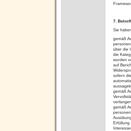
Framewor
7.
Betrof
Sie habe
gemäß Art
personen
über die
die Kate
wurden od
auf Beric
Widerspru
sofern di
automatis
aussagekr
gemäß Art
Vervollst
verlangen
gemäß Ar
personenb
Ausübung
Erfüllung
Interess