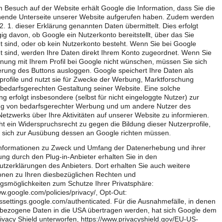
 Besuch auf der Website erhält Google die Information, dass Sie die
hende Unterseite unserer Website aufgerufen haben. Zudem werden
 2. 1. dieser Erklärung genannten Daten übermittelt. Dies erfolgt
g davon, ob Google ein Nutzerkonto bereitstellt, über das Sie
t sind, oder ob kein Nutzerkonto besteht. Wenn Sie bei Google
t sind, werden Ihre Daten direkt Ihrem Konto zugeordnet. Wenn Sie
nung mit Ihrem Profil bei Google nicht wünschen, müssen Sie sich
ierung des Buttons ausloggen. Google speichert Ihre Daten als
rofile und nutzt sie für Zwecke der Werbung, Marktforschung
bedarfsgerechten Gestaltung seiner Website. Eine solche
g erfolgt insbesondere (selbst für nicht eingeloggte Nutzer) zur
ng von bedarfsgerechter Werbung und um andere Nutzer des
Netzwerks über Ihre Aktivitäten auf unserer Website zu informieren.
ht ein Widerspruchsrecht zu gegen die Bildung dieser Nutzerprofile,
 sich zur Ausübung dessen an Google richten müssen.
Informationen zu Zweck und Umfang der Datenerhebung und ihrer
ung durch den Plug-in-Anbieter erhalten Sie in den
tzerklärungen des Anbieters. Dort erhalten Sie auch weitere
onen zu Ihren diesbezüglichen Rechten und
ngsmöglichkeiten zum Schutze Ihrer Privatsphäre:
ww.google.com/policies/privacy/, Opt-Out:
dssettings.google.com/authenticated. Für die Ausnahmefälle, in denen
bezogene Daten in die USA übertragen werden, hat sich Google dem
vacy Shield unterworfen, https://www.privacyshield.gov/EU-US-