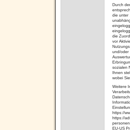
Durch den
entsprec
die unter
unabhängi
eingelogg
eingelogg
die Zuord
vor Aktiv
Nutzungsp
und/oder 
Auswertun
Erbringu
sozialen 
Ihnen ste
wobei Sie
Weitere 
Verarbeit
Datenschu
Informati
Einstellu
https://w
https://a
personen
EU-US Pri