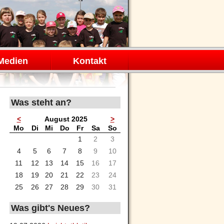
Medien
Kontakt
Was steht an?
<
August 2025
>
ntag
enstag
ttwoch
nnerstag
eitag
mstag
nntag
Mo
Di
Mi
Do
Fr
Sa
So
1
2
3
4
5
6
7
8
9
10
11
12
13
14
15
16
17
18
19
20
21
22
23
24
25
26
27
28
29
30
31
Was gibt's Neues?