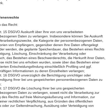
k.
fenenrechte
n das Recht:
. 15 DSGVO Auskunft über Ihre von uns verarbeiteten
bezogenen Daten zu verlangen. Insbesondere können Sie Auskunft
 Verarbeitungszwecke, die Kategorie der personenbezogenen Daten,
gorien von Empfängern, gegenüber denen Ihre Daten offengelegt
er werden, die geplante Speicherdauer, das Bestehen eines Rechts
htigung, Löschung, Einschränkung der Verarbeitung oder
ch, das Bestehen eines Beschwerderechts, die Herkunft ihrer Daten,
ese nicht bei uns erhoben wurden, sowie über das Bestehen einer
ierten Entscheidungsfindung einschließlich Profiling und ggf.
äftigen Informationen zu deren Einzelheiten verlangen;
. 16 DSGVO unverzüglich die Berichtigung unrichtiger oder
ändigung Ihrer bei uns gespeicherten personenbezogenen Daten zu
;
t. 17 DSGVO die Löschung Ihrer bei uns gespeicherten
ezogenen Daten zu verlangen, soweit nicht die Verarbeitung zur
 des Rechts auf freie Meinungsäußerung und Information, zur
 einer rechtlichen Verpflichtung, aus Gründen des öffentlichen
es oder zur Geltendmachung, Ausübung oder Verteidigung von