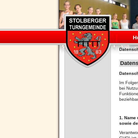
Navigation
überspring
H
Datensc
Datens
Datensch
Im Folge
bei Nutzu
Funktione
beziehbar
1. Name 
sowie de
Verantwor