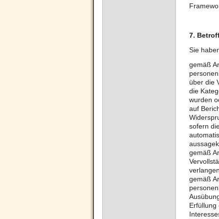
Framewor
7.
Betrof
Sie habe
gemäß Art
personen
über die
die Kate
wurden od
auf Beric
Widerspru
sofern di
automatis
aussagekr
gemäß Art
Vervollst
verlangen
gemäß Ar
personenb
Ausübung
Erfüllung
Interess