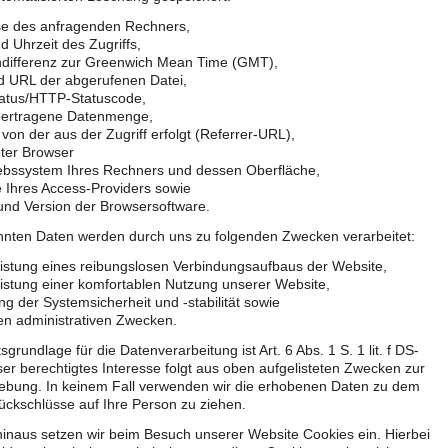
se des anfragenden Rechners,
 Uhrzeit des Zugriffs,
ndifferenz zur Greenwich Mean Time (GMT),
 URL der abgerufenen Datei,
tatus/HTTP-Statuscode,
übertragene Datenmenge,
von der aus der Zugriff erfolgt (Referrer-URL),
ter Browser
iebssystem Ihres Rechners und dessen Oberfläche,
 Ihres Access-Providers sowie
nd Version der Browsersoftware.
nnten Daten werden durch uns zu folgenden Zwecken verarbeitet:
istung eines reibungslosen Verbindungsaufbaus der Website,
stung einer komfortablen Nutzung unserer Website,
g der Systemsicherheit und -stabilität sowie
en administrativen Zwecken.
grundlage für die Datenverarbeitung ist Art. 6 Abs. 1 S. 1 lit. f DS-
r berechtigtes Interesse folgt aus oben aufgelisteten Zwecken zur
ebung. In keinem Fall verwenden wir die erhobenen Daten zu dem
ckschlüsse auf Ihre Person zu ziehen.
inaus setzen wir beim Besuch unserer Website Cookies ein. Hierbei