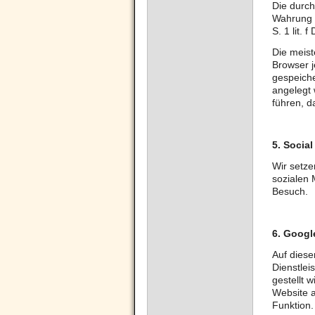
Die durch
Wahrung u
S. 1 lit. 
Die meist
Browser j
gespeiche
angelegt 
führen, d
5.
Social
Wir setze
sozialen 
Besuch.
6.
Googl
Auf diese
Dienstlei
gestellt 
Website a
Funktion.