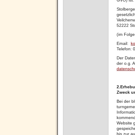
GVO) ist:
Stolberg
gesetzlic
Veilchen
52222 St
(im Folge
Email:
ko
Telefon: 
Der Daten
der o.g. 
datensch
2.
Erhebu
Zweck u
Bei der b
turngemei
Informati
kommende
Website g
gespeiche
bis zur a