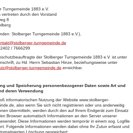
er Turngemeinde 1883 e.V.
h vertreten durch den Vorstand
weg 8
olberg
nden: Stolberger Turngemeinde 1883 e.V.),
ntakt@stolberger-turngemeinde.de
02402 / 7666299
schutzbeauftragte der Stolberger Turngemeinde 1883 e.V. ist unter
Anschrift, zu Hd. Herrn Sebastian Hinze, beziehungsweise unter
utz@stolberger-turngemeinde.de
erreichbar.
ng und Speicherung personenbezogener Daten sowie Art und
nd deren Verwendung
loß informatorischen Nutzung der Website www.stolberger-
nde.de, also wenn Sie sich nicht registrieren oder uns anderweitig
onen übermitteln, werden durch den auf Ihrem Endgerät zum Einsatz
n Browser automatisch Informationen an den Server unserer
esendet. Diese Informationen werden temporär in einem sog. Logfile
rt. Folgende Informationen werden dabei ohne Ihr Zutun erfasst und
utomatisierten Löschung gespeichert: