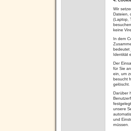
4.
Cooki
Wir setze
Dateien, 
(Laptop, 
besuchen.
keine Vir
In dem Co
Zusammen
bedeutet 
Identität 
Der Einsa
für Sie a
ein, um z
besucht h
gelöscht.
Darüber h
Benutzerf
festgeleg
unsere Se
automatis
und Einst
müssen.