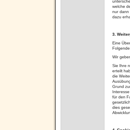
untersche
welche de
nur dann
dazu erha
3. Weite
Eine Über
Folgenden
Wir geben
Sie Ihre 
erteilt ha
die Weite
Ausübung 
Grund zu
Interesse
für den F
gesetzlic
dies gese
Abwicklun