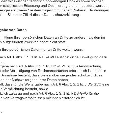
iden wir zwischen technisch notwendigen Cookies sowie solchen,
r statistischen Erfassung und Optimierung dienen. Letztere werden
 eingesetzt, wenn Sie dem zugestimmt haben. Nähere Erläuterungen
lten Sie unter Ziff. 4 dieser Datenschutzerklärung.
rgabe von Daten
mittlung Ihrer persönlichen Daten an Dritte zu anderen als den im
 aufgeführten Zwecken findet nicht statt.
 Ihre persönlichen Daten nur an Dritte weiter, wenn:
nach Art. 6 Abs. 1 S. 1 lit. a DS-GVO ausdrückliche Einwilligung dazu
ben,
rgabe nach Art. 6 Abs. 1 S. 1 lit. f DS-GVO zur Geltendmachung,
oder Verteidigung von Rechtsansprüchen erforderlich ist und kein
r Annahme besteht, dass Sie ein überwiegendes schutzwürdiges
 an der Nichtweitergabe Ihrer Daten haben,
all, dass für die Weitergabe nach Art. 6 Abs. 1 S. 1 lit. c DS-GVO eine
he Verpflichtung besteht, sowie
tzlich zulässig und nach Art. 6 Abs. 1 S. 1 lit. b DS-GVO für die
g von Vertragsverhältnissen mit Ihnen erforderlich ist.