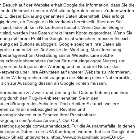
 Besuch auf der Website erhält Google die Information, dass Sie die
hende Unterseite unserer Website aufgerufen haben. Zudem werden
 2. 1. dieser Erklärung genannten Daten übermittelt. Dies erfolgt
g davon, ob Google ein Nutzerkonto bereitstellt, über das Sie
t sind, oder ob kein Nutzerkonto besteht. Wenn Sie bei Google
t sind, werden Ihre Daten direkt Ihrem Konto zugeordnet. Wenn Sie
nung mit Ihrem Profil bei Google nicht wünschen, müssen Sie sich
ierung des Buttons ausloggen. Google speichert Ihre Daten als
rofile und nutzt sie für Zwecke der Werbung, Marktforschung
bedarfsgerechten Gestaltung seiner Website. Eine solche
g erfolgt insbesondere (selbst für nicht eingeloggte Nutzer) zur
ng von bedarfsgerechter Werbung und um andere Nutzer des
Netzwerks über Ihre Aktivitäten auf unserer Website zu informieren.
ht ein Widerspruchsrecht zu gegen die Bildung dieser Nutzerprofile,
 sich zur Ausübung dessen an Google richten müssen.
Informationen zu Zweck und Umfang der Datenerhebung und ihrer
ung durch den Plug-in-Anbieter erhalten Sie in den
tzerklärungen des Anbieters. Dort erhalten Sie auch weitere
onen zu Ihren diesbezüglichen Rechten und
ngsmöglichkeiten zum Schutze Ihrer Privatsphäre:
ww.google.com/policies/privacy/, Opt-Out:
dssettings.google.com/authenticated. Für die Ausnahmefälle, in denen
bezogene Daten in die USA übertragen werden, hat sich Google dem
vacy Shield unterworfen, https://www.privacyshield.gov/EU-US-