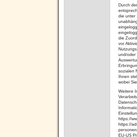
Durch den
entsprec
die unter
unabhängi
eingelogg
eingelogg
die Zuord
vor Aktiv
Nutzungsp
und/oder 
Auswertun
Erbringu
sozialen 
Ihnen ste
wobei Sie
Weitere 
Verarbeit
Datenschu
Informati
Einstellu
https://w
https://a
personen
EU-US Pri