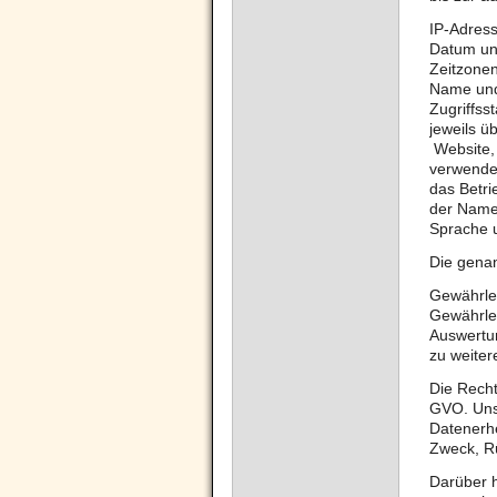
IP-Adres
Datum und
Zeitzone
Name und
Zugriffss
jeweils 
Website, 
verwende
das Betr
der Name
Sprache u
Die gena
Gewährle
Gewährlei
Auswertun
zu weiter
Die Rechts
GVO. Unse
Datenerh
Zweck, Rü
Darüber h