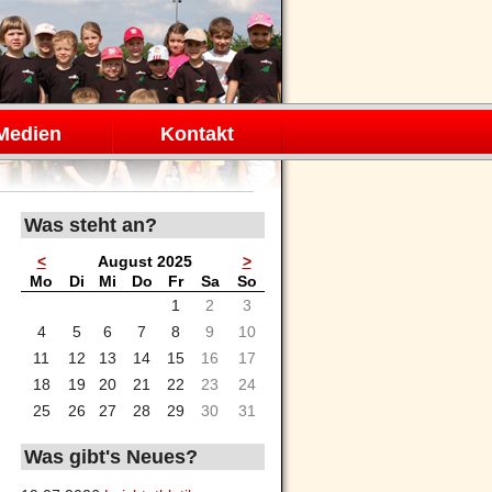
Medien
Kontakt
Was steht an?
<
August 2025
>
ntag
enstag
ttwoch
nnerstag
eitag
mstag
nntag
Mo
Di
Mi
Do
Fr
Sa
So
1
2
3
4
5
6
7
8
9
10
11
12
13
14
15
16
17
18
19
20
21
22
23
24
25
26
27
28
29
30
31
Was gibt's Neues?