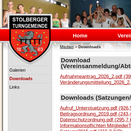
Navigation
überspringen
Home
Verei
Medien
>
Downloads
Download
(Vereinsanmeldung/Abt
Navigation
Galerien
überspringen
Aufnahmeantrag_2026_2.pdf
(39
Downloads
Veränderungsmitteilung_2026_2
Links
Downloads (Satzungen/
Aufruf_Unterstuetzung.pdf
(926,
Beitragsordnung_2019.pdf
(243,
Datenschutzordnung.pdf
(295,7 
Informationspflichten Mitglied