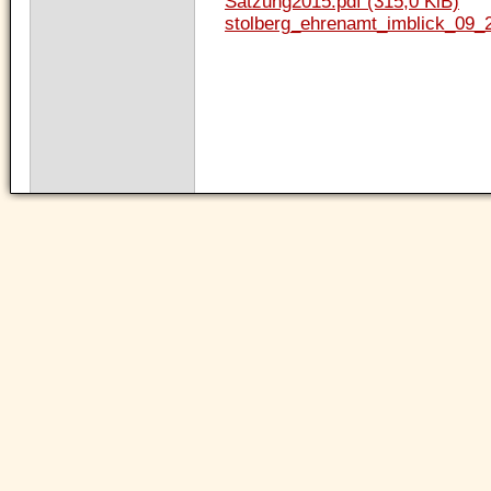
Satzung2015.pdf
(315,0 KiB)
stolberg_ehrenamt_imblick_09_
Navigation
überspringen