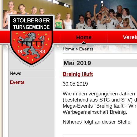
Navigation
überspringen
Home
Verei
Home
>
Events
Mai 2019
Navigation
News
Breinig läuft
überspringen
Events
30.05.2019
Wie in den vergangenen Jahren 
(bestehend aus STG und STV) di
Mega-Events "Breinig läuft". Wir
Werbegemeinschaft Breinig.
Näheres folgt an dieser Stelle.