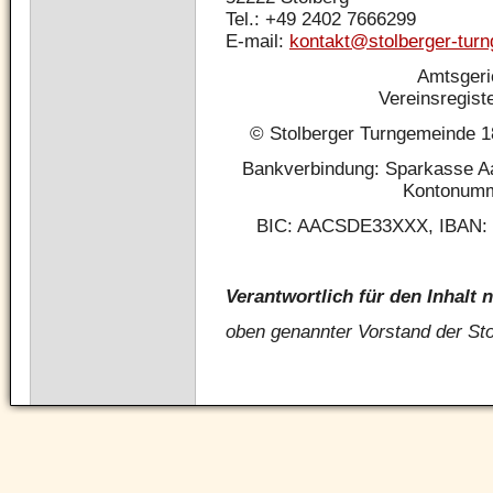
Tel.: +49 2402 7666299
E-mail:
kontakt@stolberger-tur
Amtsgeri
Vereinsregis
© Stolberger Turngemeinde 18
Bankverbindung: Sparkasse Aa
Kontonumm
BIC: AACSDE33XXX, IBAN: 
Verantwortlich für den Inhalt 
oben genannter Vorstand der St
Navigation
überspringen