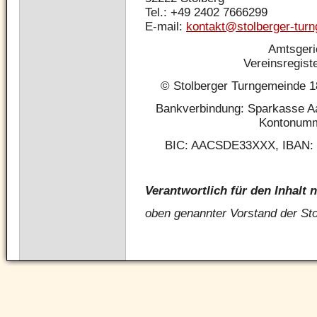
Tel.: +49 2402 7666299
E-mail:
kontakt@stolberger-tur
Amtsgeri
Vereinsregis
© Stolberger Turngemeinde 18
Bankverbindung: Sparkasse Aa
Kontonumm
BIC: AACSDE33XXX, IBAN: 
Verantwortlich für den Inhalt 
oben genannter Vorstand der St
Navigation
überspringen