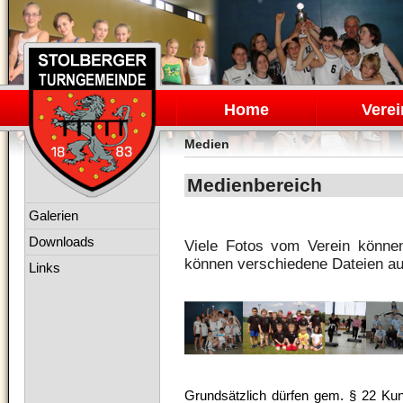
Navigation
überspringen
Home
Verei
Medien
Medienbereich
Navigation
Galerien
überspringen
Downloads
Viele Fotos vom Verein könne
können verschiedene Dateien au
Links
Grundsätzlich dürfen gem. § 22 Kuns