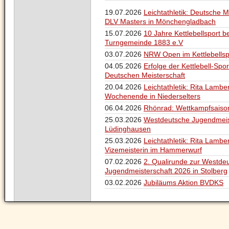
19.07.2026
Leichtathletik: Deutsche M
DLV Masters in Mönchengladbach
15.07.2026
10 Jahre Kettlebellsport b
Turngemeinde 1883 e.V
03.07.2026
NRW Open im Kettlebellsp
04.05.2026
Erfolge der Kettlebell-Spor
Deutschen Meisterschaft
20.04.2026
Leichtathletik: Rita Lambe
Wochenende in Niederselters
06.04.2026
Rhönrad: Wettkampfsaison
25.03.2026
Westdeutsche Jugendmeis
Lüdinghausen
25.03.2026
Leichtathletik: Rita Lambe
Vizemeisterin im Hammerwurf
07.02.2026
2. Qualirunde zur Westde
Jugendmeisterschaft 2026 in Stolberg
03.02.2026
Jubiläums Aktion BVDKS
Navigation
überspringen