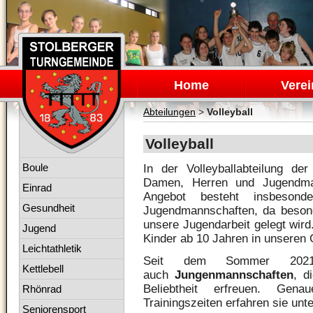
Navigation
überspringen
Home
Verei
Abteilungen
>
Volleyball
Volleyball
Navigation
Boule
In der Volleyballabteilung de
überspringen
Damen, Herren und Jugendma
Einrad
Angebot besteht insbesond
Gesundheit
Jugendmannschaften, da beson
unsere Jugendarbeit gelegt wird
Jugend
Kinder ab 10 Jahren in unseren
Leichtathletik
Seit dem Sommer 202
Kettlebell
auch
Jungenmannschaften
, d
Beliebtheit erfreuen. Gen
Rhönrad
Trainingszeiten erfahren sie un
Seniorensport