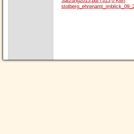
Satzung2015.pdf
(315,0 KiB)
stolberg_ehrenamt_imblick_09_
Navigation
überspringen