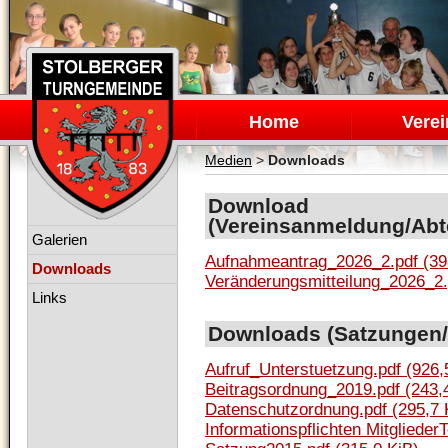
Navigation
überspringen
Home
Verei
Medien
>
Downloads
Download
(Vereinsanmeldung/Abt
Navigation
Galerien
überspringen
Aufnahmeantrag_2026_2.pdf
(39
Downloads
Veränderungsmitteilung_2026_2
Links
Downloads (Satzungen/
Aufruf_Unterstuetzung.pdf
(926,
Beitragsordnung_2019.pdf
(243,
Datenschutzordnung.pdf
(295,7 
Informationspflichten Mitglied