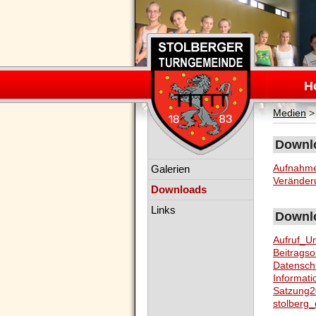
Navigation
überspring
H
Medien
Downlo
Navigation
Aufnahme
Galerien
überspringen
Veränder
Downloads
Links
Downlo
Aufruf_U
Beitrags
Datensch
Informati
Satzung2
stolberg