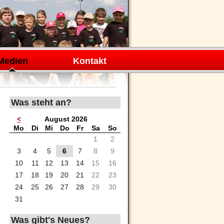
Medien
Kontakt
Was steht an?
<
August 2026
ntag
enstag
ttwoch
nnerstag
eitag
mstag
nntag
Mo
Di
Mi
Do
Fr
Sa
So
1
2
3
4
5
6
7
8
9
10
11
12
13
14
15
16
17
18
19
20
21
22
23
24
25
26
27
28
29
30
31
Was gibt's Neues?