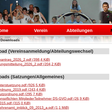
en
ome
Verein
Abteilungen
>
Downloads
ad (Vereinsanmeldung/Abteilungswechsel)
antrag_2026_2.pdf
(398,4 KiB)
ungsmitteilung_2026_2.pdf
(204,2 KiB)
ads (Satzungen/Allgemeines)
nterstuetzung.pdf
(926,5 KiB)
ordnung_2019.pdf
(243,4 KiB)
utzordnung.pdf
(295,7 KiB)
onspflichten MitgliederTeilnehmer DS-GVO.pdf
(26,9 KiB)
015.pdf
(315,0 KiB)
_ehrenamt_imblick_09_2013_a.pdf
(1,1 MiB)