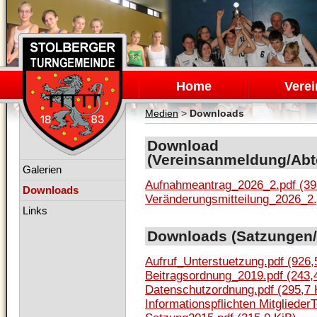
Navigation
überspringen
Home
Verei
Medien
>
Downloads
Download
(Vereinsanmeldung/Abt
Navigation
Galerien
überspringen
Aufnahmeantrag_2026_2.pdf
(39
Downloads
Veränderungsmitteilung_2026_2
Links
Downloads (Satzungen/
Aufruf_Unterstuetzung.pdf
(926,
Beitragsordnung_2019.pdf
(243,
Datenschutzordnung.pdf
(295,7 
Informationspflichten Mitglied