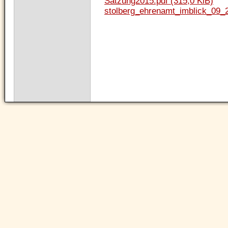
Satzung2015.pdf
(315,0 KiB)
stolberg_ehrenamt_imblick_09_
Navigation
überspringen