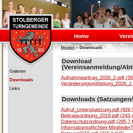
Navigation
überspringen
Home
Verei
Medien
>
Downloads
Download
(Vereinsanmeldung/Abt
Navigation
Galerien
überspringen
Aufnahmeantrag_2026_2.pdf
(39
Downloads
Veränderungsmitteilung_2026_2
Links
Downloads (Satzungen/
Aufruf_Unterstuetzung.pdf
(926,
Beitragsordnung_2019.pdf
(243,
Datenschutzordnung.pdf
(295,7 
Informationspflichten Mitglied