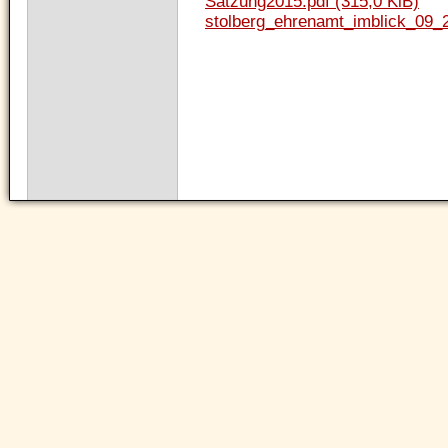
Satzung2015.pdf
(315,0 KiB)
stolberg_ehrenamt_imblick_09_
Navigation
überspringen