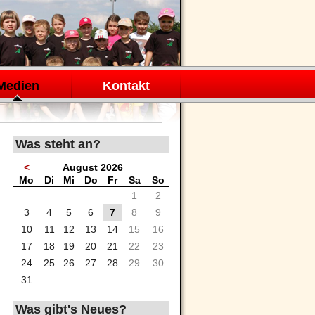
Medien
Kontakt
Was steht an?
<
August 2026
ntag
enstag
ttwoch
nnerstag
eitag
mstag
nntag
Mo
Di
Mi
Do
Fr
Sa
So
1
2
3
4
5
6
7
8
9
10
11
12
13
14
15
16
17
18
19
20
21
22
23
24
25
26
27
28
29
30
31
Was gibt's Neues?