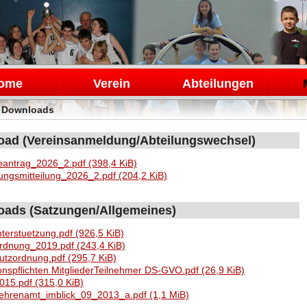
en
ome
Verein
Abteilungen
>
Downloads
ad (Vereinsanmeldung/Abteilungswechsel)
antrag_2026_2.pdf
(398,4 KiB)
ungsmitteilung_2026_2.pdf
(204,2 KiB)
ads (Satzungen/Allgemeines)
nterstuetzung.pdf
(926,5 KiB)
ordnung_2019.pdf
(243,4 KiB)
utzordnung.pdf
(295,7 KiB)
onspflichten MitgliederTeilnehmer DS-GVO.pdf
(26,9 KiB)
015.pdf
(315,0 KiB)
_ehrenamt_imblick_09_2013_a.pdf
(1,1 MiB)