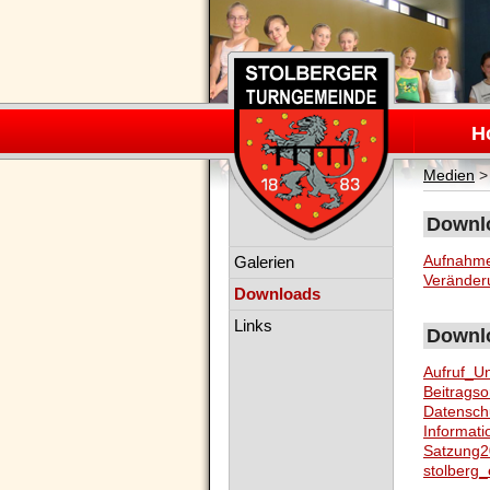
Navigation
überspring
H
Medien
Downlo
Navigation
Aufnahme
Galerien
überspringen
Veränder
Downloads
Links
Downlo
Aufruf_U
Beitrags
Datensch
Informati
Satzung2
stolberg