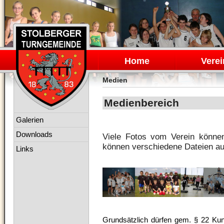
Navigation
überspringen
Home
Verei
Medien
Medienbereich
Navigation
Galerien
überspringen
Downloads
Viele Fotos vom Verein könne
können verschiedene Dateien au
Links
Grundsätzlich dürfen gem. § 22 Kuns