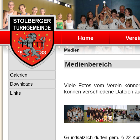
Navigation
überspringen
Home
Verei
Medien
Medienbereich
Navigation
Galerien
überspringen
Downloads
Viele Fotos vom Verein könne
können verschiedene Dateien au
Links
Grundsätzlich dürfen gem. § 22 Kuns